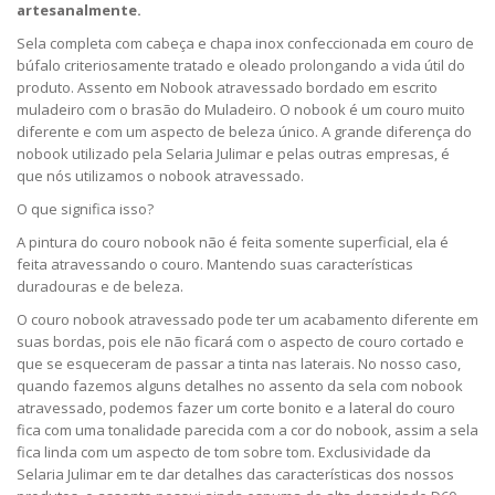
artesanalmente.
Sela completa com cabeça e chapa inox confeccionada em couro de
búfalo criteriosamente tratado e oleado prolongando a vida útil do
produto. Assento em Nobook atravessado bordado em escrito
muladeiro com o brasão do Muladeiro. O nobook é um couro muito
diferente e com um aspecto de beleza único. A grande diferença do
nobook utilizado pela Selaria Julimar e pelas outras empresas, é
que nós utilizamos o nobook atravessado.
O que significa isso?
A pintura do couro nobook não é feita somente superficial, ela é
feita atravessando o couro. Mantendo suas características
duradouras e de beleza.
O couro nobook atravessado pode ter um acabamento diferente em
suas bordas, pois ele não ficará com o aspecto de couro cortado e
que se esqueceram de passar a tinta nas laterais. No nosso caso,
quando fazemos alguns detalhes no assento da sela com nobook
atravessado, podemos fazer um corte bonito e a lateral do couro
fica com uma tonalidade parecida com a cor do nobook, assim a sela
fica linda com um aspecto de tom sobre tom. Exclusividade da
Selaria Julimar em te dar detalhes das características dos nossos