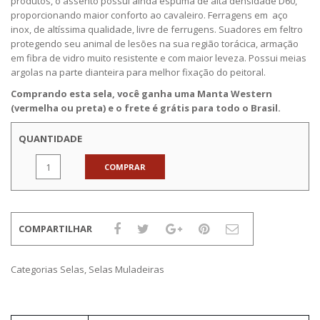
produtos, o assento possui ainda espuma de alta densidade D60,
proporcionando maior conforto ao cavaleiro. Ferragens em aço
inox, de altíssima qualidade, livre de ferrugens. Suadores em feltro
protegendo seu animal de lesões na sua região torácica, armação
em fibra de vidro muito resistente e com maior leveza. Possui meias
argolas na parte dianteira para melhor fixação do peitoral.
Comprando esta sela, você ganha uma Manta Western
(vermelha ou preta) e o frete é grátis para todo o Brasil.
QUANTIDADE
COMPRAR
COMPARTILHAR
Categorias
Selas
,
Selas Muladeiras